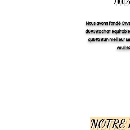
Nous avons fondé Cryst
d&#39;achat équitable,
qu&#39;un meilleur ser
veuille
NOTRE 