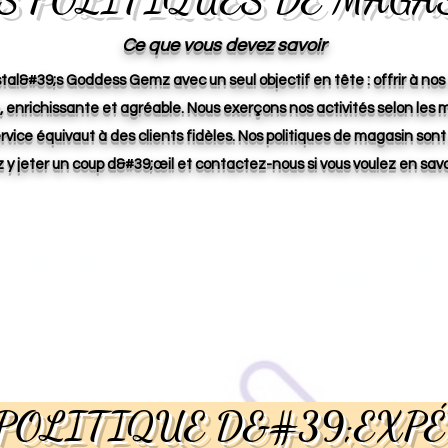
Ce que vous devez savoir
al&#39;s Goddess Gemz avec un seul objectif en tête : offrir à nos
 enrichissante et agréable. Nous exerçons nos activités selon les
vice équivaut à des clients fidèles. Nos politiques de magasin sont
z y jeter un coup d&#39;œil et contactez-nous si vous voulez en savoi
POLITIQUE D&#39;EXP