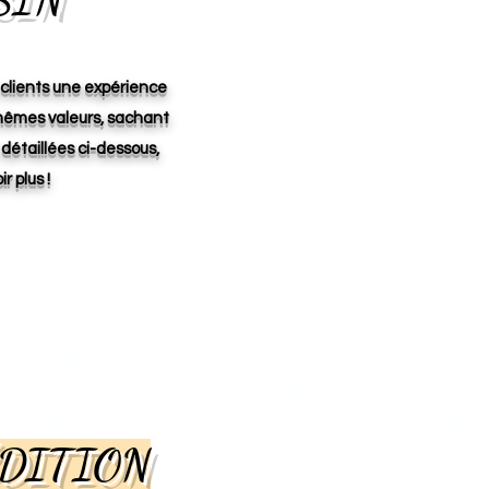
 clients une expérience
 mêmes valeurs, sachant
 détaillées ci-dessous,
r plus !
ÉDITION