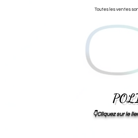
Toutes les ventes son
POL
👇Cliquez sur le l