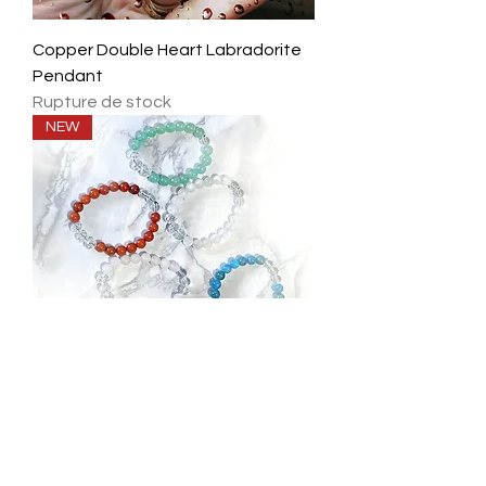
Copper Double Heart Labradorite
Pendant
Rupture de stock
NEW
Elegance Bracelet Collection
Prix
30,00 $
NEW