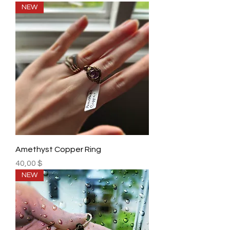
NEW
Amethyst Copper Ring
Prix
40,00 $
NEW