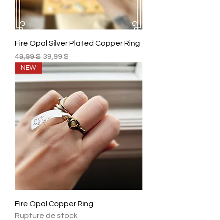
Fire Opal Silver Plated Copper Ring
Prix original
Prix promotionnel
49,99 $
39,99 $
NEW
Fire Opal Copper Ring
Rupture de stock