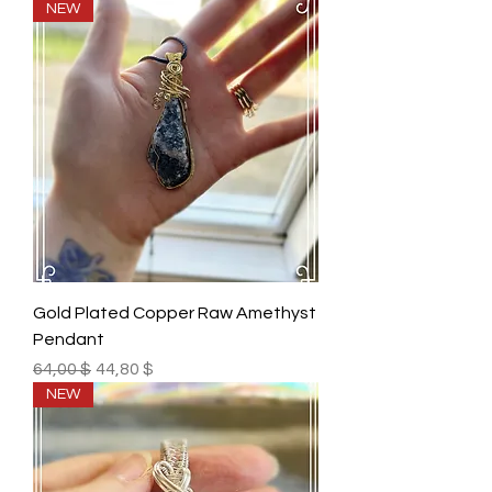
NEW
Gold Plated Copper Raw Amethyst
Pendant
Prix original
Prix promotionnel
64,00 $
44,80 $
NEW