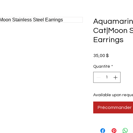
Aquamarin
Cat|Moon S
Earrings
Prix
35,00 $
Quantité
*
Available upon reque
Précommander