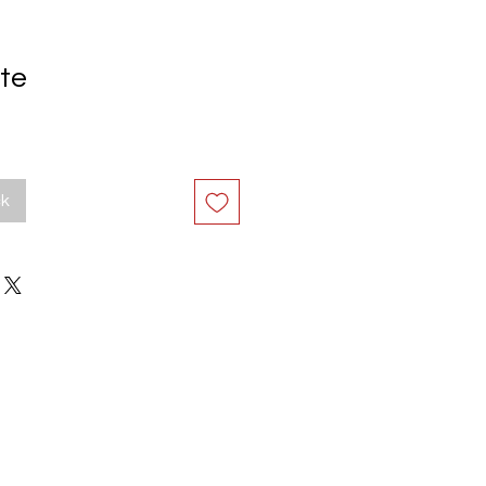
te
ck