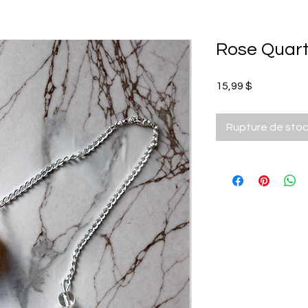
Rose Quar
Prix
15,99 $
Rupture de sto