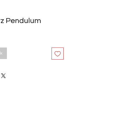
tz Pendulum
ck