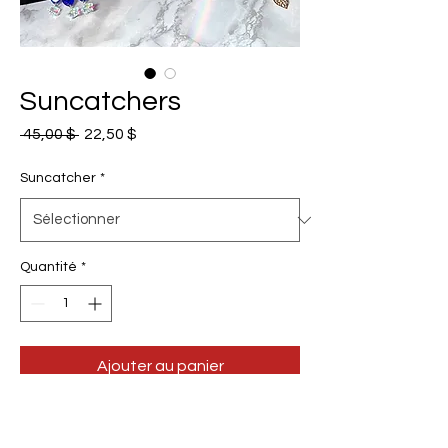
Suncatchers
Prix
Prix
 45,00 $ 
22,50 $
original
promotionnel
Suncatcher
*
Quantité
*
Ajouter au panier
A. Eye of Nazar Protection
Suncatcher (Blue Agate and Clear