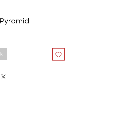
 Pyramid
ck