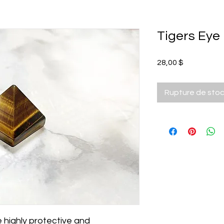
Tigers Eye
Prix
28,00 $
Rupture de sto
e highly protective and